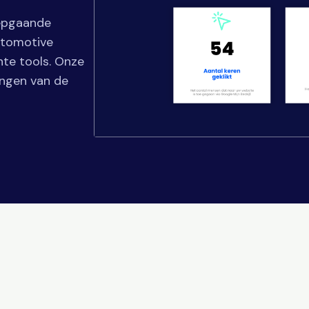
iepgaande
utomotive
hte tools. Onze
ingen van de