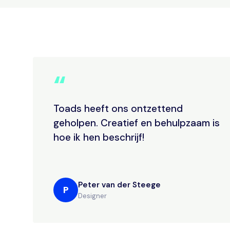
“
Toads heeft ons ontzettend
geholpen. Creatief en behulpzaam is
hoe ik hen beschrijf!
Peter van der Steege
P
Designer