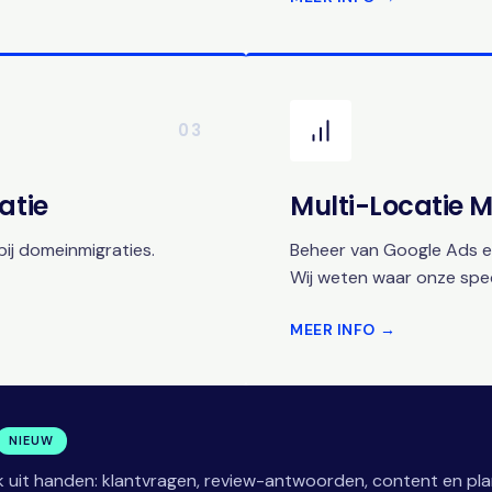
03
atie
Multi-Locatie
ij domeinmigraties.
Beheer van Google Ads en
Wij weten waar onze speci
MEER INFO →
NIEUW
 uit handen: klantvragen, review-antwoorden, content en pla