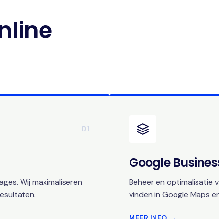
nline
01
Google Business
ges. Wij maximaliseren
Beheer en optimalisatie v
esultaten.
vinden in Google Maps en
MEER INFO →