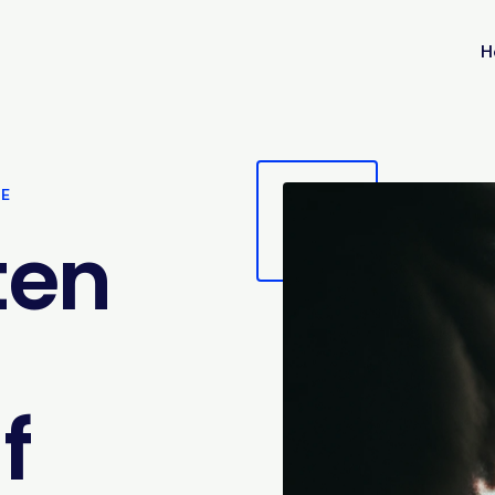
H
VE
ten
f