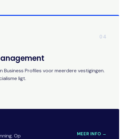
04
 Management
 Business Profiles voor meerdere vestigingen.
alisme ligt.
MEER INFO →
nning. Op