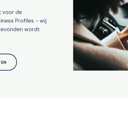
g voor de
ness Profiles - wij
 gevonden wordt
TEN