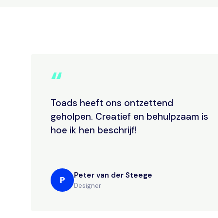
“
Toads heeft ons ontzettend
geholpen. Creatief en behulpzaam is
hoe ik hen beschrijf!
Peter van der Steege
P
Designer