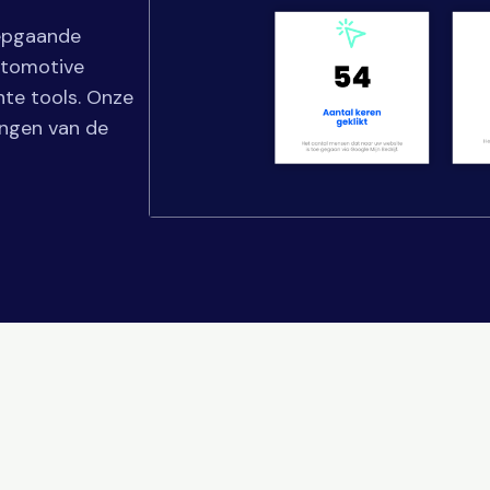
iepgaande
utomotive
hte tools. Onze
ingen van de