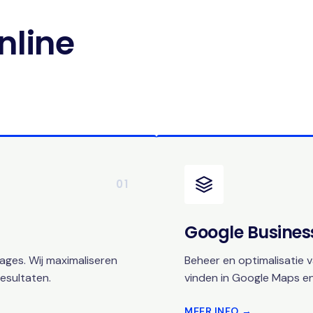
nline
01
Google Business
ges. Wij maximaliseren
Beheer en optimalisatie v
esultaten.
vinden in Google Maps en
MEER INFO →