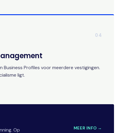
04
 Management
 Business Profiles voor meerdere vestigingen.
alisme ligt.
MEER INFO →
nning. Op