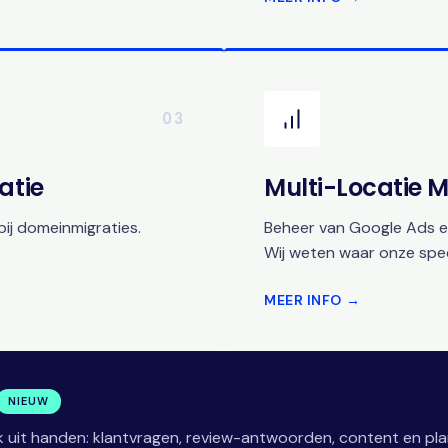
03
atie
Multi-Locatie
ij domeinmigraties.
Beheer van Google Ads en
Wij weten waar onze speci
MEER INFO →
NIEUW
 uit handen: klantvragen, review-antwoorden, content en pla