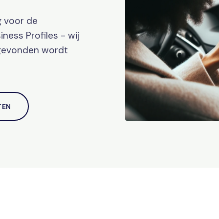
g voor de
ness Profiles - wij
 gevonden wordt
TEN