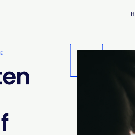
H
VE
ten
f