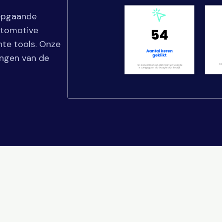
iepgaande
utomotive
hte tools. Onze
ingen van de