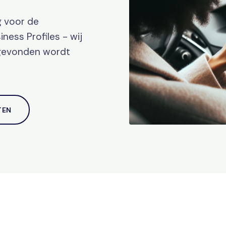
g voor de
ness Profiles - wij
 gevonden wordt
TEN