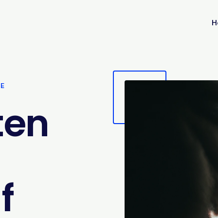
H
VE
ten
f