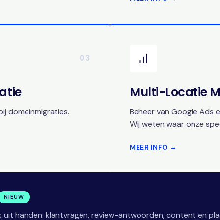
03
atie
Multi-Locatie
ij domeinmigraties.
Beheer van Google Ads en
Wij weten waar onze speci
MEER INFO →
NIEUW
 uit handen: klantvragen, review-antwoorden, content en pla