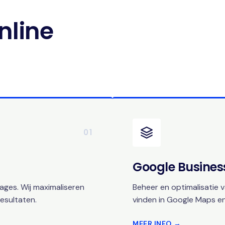
nline
01
Google Business
ges. Wij maximaliseren
Beheer en optimalisatie v
esultaten.
vinden in Google Maps en
MEER INFO →