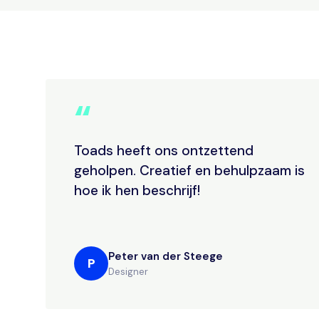
“
Toads heeft ons ontzettend
geholpen. Creatief en behulpzaam is
hoe ik hen beschrijf!
Peter van der Steege
P
Designer