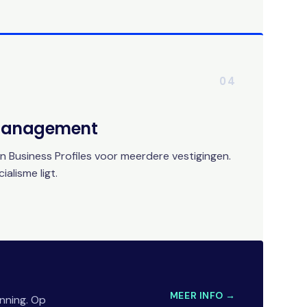
04
 Management
 Business Profiles voor meerdere vestigingen.
alisme ligt.
MEER INFO →
nning. Op