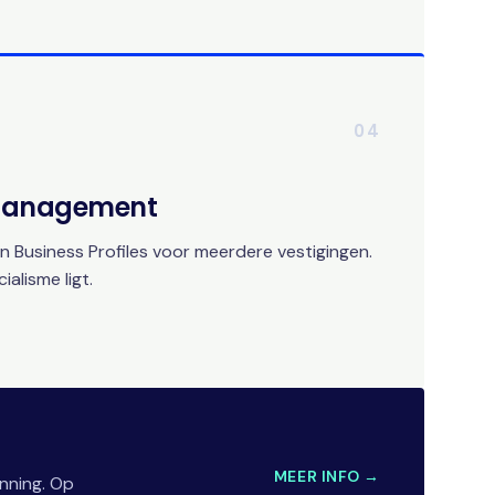
04
 Management
 Business Profiles voor meerdere vestigingen.
alisme ligt.
MEER INFO →
nning. Op