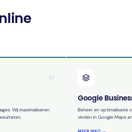
nline
01
Google Business
ges. Wij maximaliseren
Beheer en optimalisatie v
esultaten.
vinden in Google Maps en
MEER INFO →