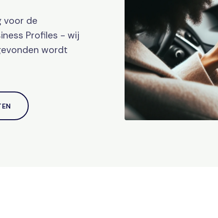
g voor de
ness Profiles - wij
 gevonden wordt
TEN