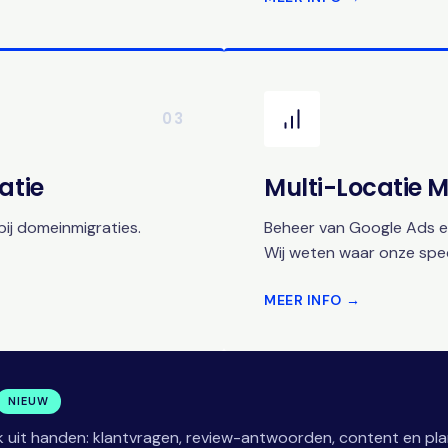
03
atie
Multi-Locatie
ij domeinmigraties.
Beheer van Google Ads en
Wij weten waar onze speci
MEER INFO →
NIEUW
 uit handen: klantvragen, review-antwoorden, content en pla