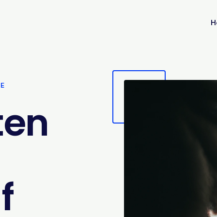
H
VE
ten
f