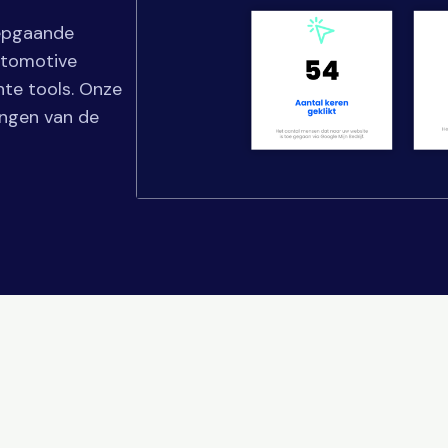
iepgaande
utomotive
hte tools. Onze
ingen van de