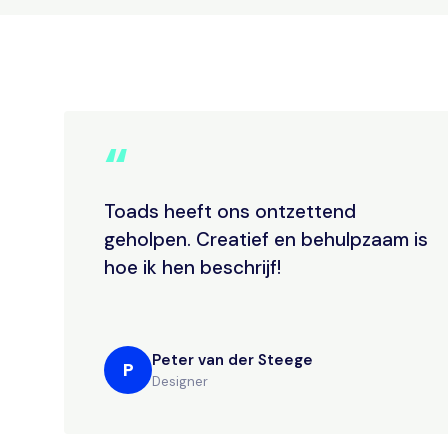
“
Toads heeft ons ontzettend
geholpen. Creatief en behulpzaam is
hoe ik hen beschrijf!
Peter van der Steege
P
Designer