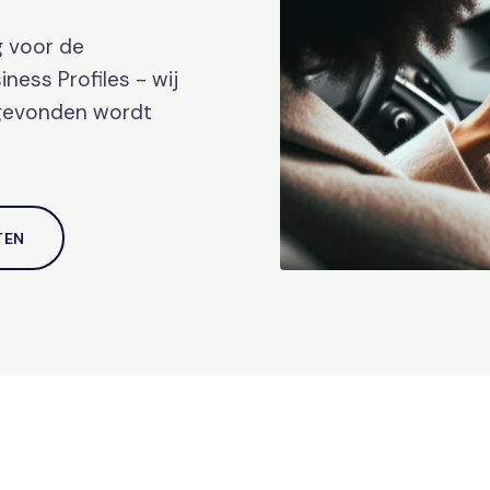
g voor de
ness Profiles - wij
 gevonden wordt
TEN