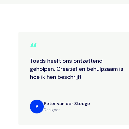
“
Toads heeft ons ontzettend
geholpen. Creatief en behulpzaam is
hoe ik hen beschrijf!
Peter van der Steege
P
Designer