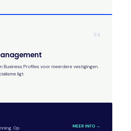
04
 Management
 Business Profiles voor meerdere vestigingen.
alisme ligt.
MEER INFO →
nning. Op