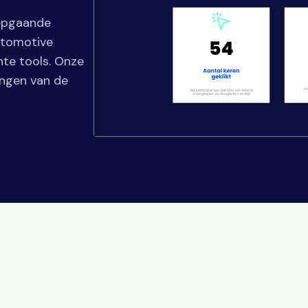
iepgaande
utomotive
hte tools. Onze
ingen van de