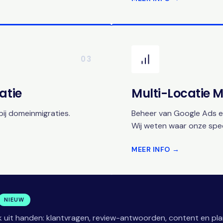
03
atie
Multi-Locatie
ij domeinmigraties.
Beheer van Google Ads en
Wij weten waar onze speci
MEER INFO →
NIEUW
 uit handen: klantvragen, review-antwoorden, content en pla