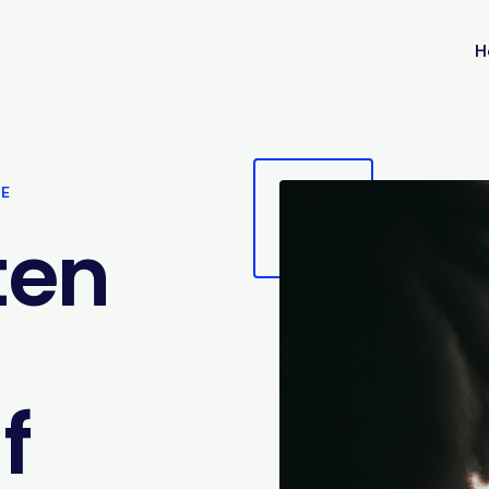
H
VE
ten
f