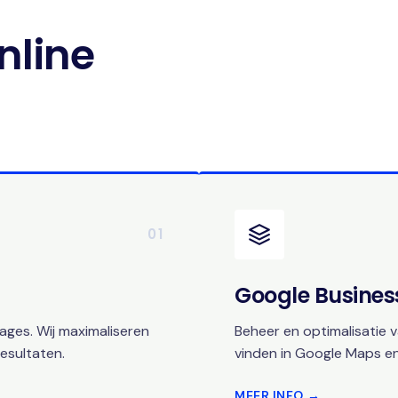
nline
01
Google Business
ges. Wij maximaliseren
Beheer en optimalisatie v
esultaten.
vinden in Google Maps en
MEER INFO →