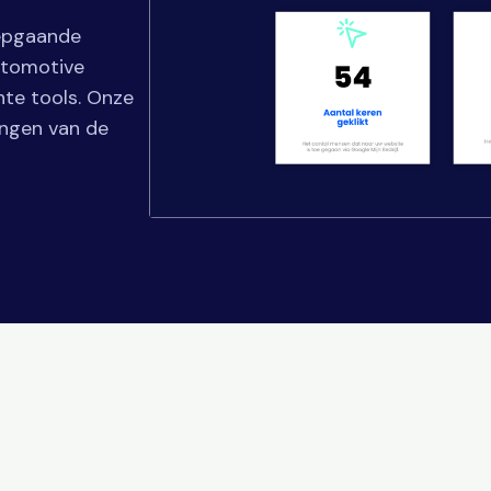
iepgaande
utomotive
hte tools. Onze
ingen van de