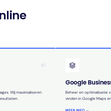
nline
01
Google Business
ges. Wij maximaliseren
Beheer en optimalisatie v
esultaten.
vinden in Google Maps en
MEER INFO →