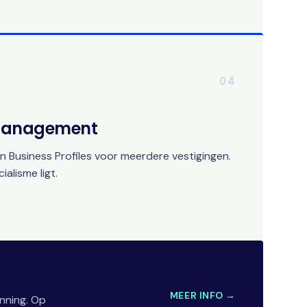
04
 Management
 Business Profiles voor meerdere vestigingen.
alisme ligt.
MEER INFO →
nning. Op