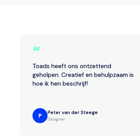
“
Toads heeft ons ontzettend
geholpen. Creatief en behulpzaam is
hoe ik hen beschrijf!
Peter van der Steege
P
Designer