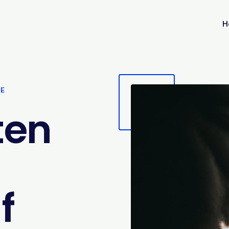
H
VE
ten
f