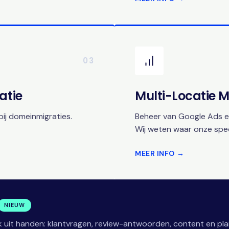
03
atie
Multi-Locatie
ij domeinmigraties.
Beheer van Google Ads en
Wij weten waar onze speci
MEER INFO →
NIEUW
 uit handen: klantvragen, review-antwoorden, content en pla