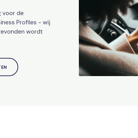
g voor de
ness Profiles - wij
 gevonden wordt
TEN