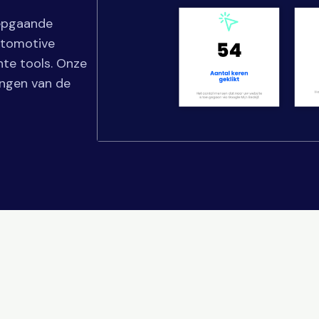
iepgaande
utomotive
hte tools. Onze
ingen van de