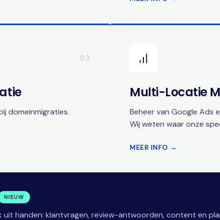
03
atie
Multi-Locatie
ij domeinmigraties.
Beheer van Google Ads en
Wij weten waar onze speci
MEER INFO →
NIEUW
 uit handen: klantvragen, review-antwoorden, content en pla