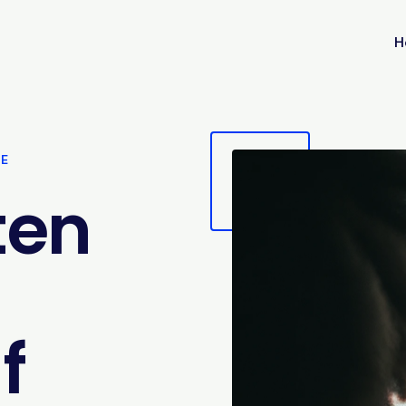
H
VE
ten
f