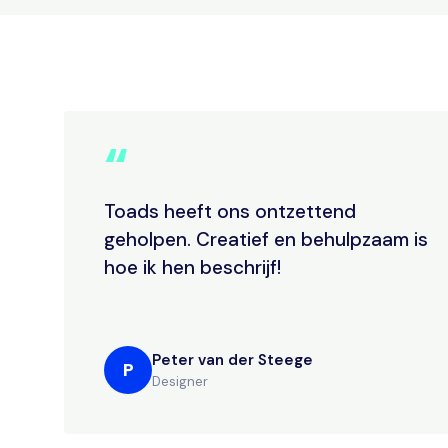
“
Toads heeft ons ontzettend
geholpen. Creatief en behulpzaam is
hoe ik hen beschrijf!
Peter van der Steege
P
Designer