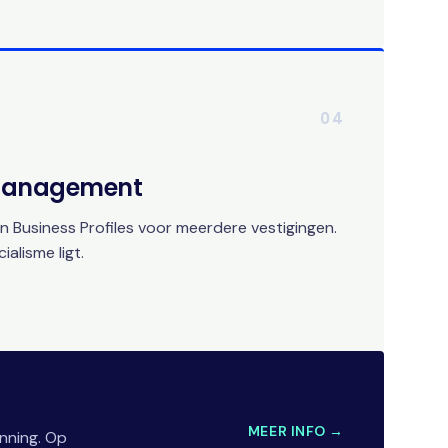
04
 Management
 Business Profiles voor meerdere vestigingen.
alisme ligt.
MEER INFO →
nning. Op