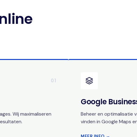
nline
01
Google Business
ges. Wij maximaliseren
Beheer en optimalisatie v
esultaten.
vinden in Google Maps en
MEER INFO →