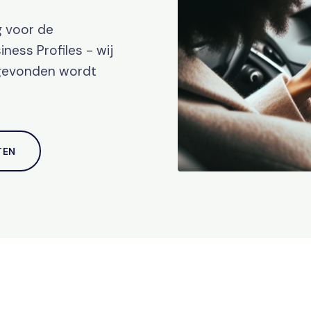
g voor de
ness Profiles - wij
 gevonden wordt
TEN