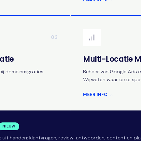
03
atie
Multi-Locatie
ij domeinmigraties.
Beheer van Google Ads en
Wij weten waar onze speci
MEER INFO →
NIEUW
 uit handen: klantvragen, review-antwoorden, content en pla