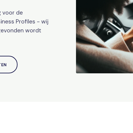
g voor de
ness Profiles - wij
 gevonden wordt
TEN