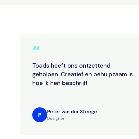
“
Toads heeft ons ontzettend
geholpen. Creatief en behulpzaam is
hoe ik hen beschrijf!
Peter van der Steege
P
Designer