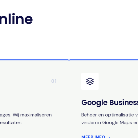
nline
01
Google Business
ges. Wij maximaliseren
Beheer en optimalisatie v
esultaten.
vinden in Google Maps en
MEER INFO →