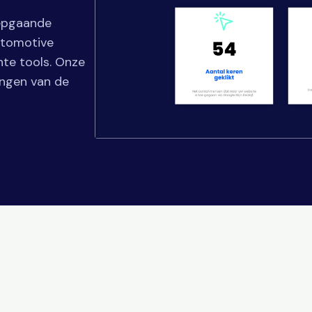
iepgaande
utomotive
hte tools. Onze
ingen van de