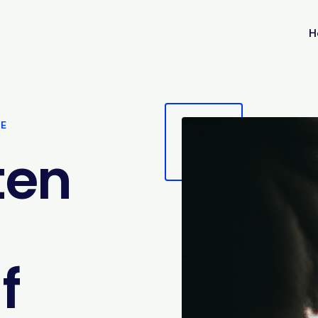
H
VE
ten
f