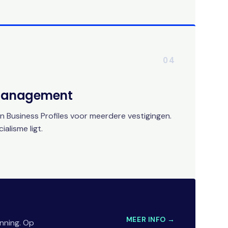
04
 Management
 Business Profiles voor meerdere vestigingen.
alisme ligt.
MEER INFO →
nning. Op