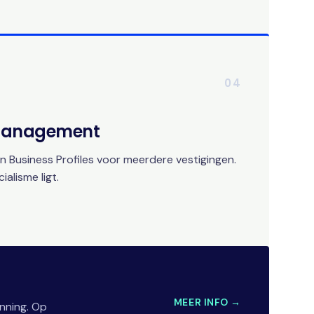
04
 Management
 Business Profiles voor meerdere vestigingen.
alisme ligt.
MEER INFO →
nning. Op