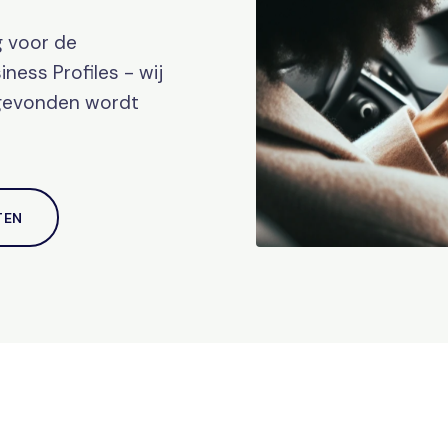
g voor de
ness Profiles - wij
 gevonden wordt
TEN