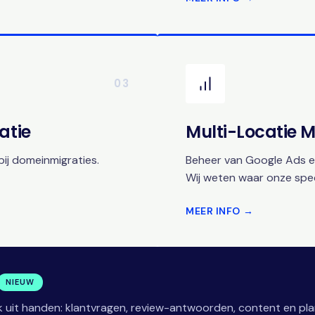
03
atie
Multi-Locatie
ij domeinmigraties.
Beheer van Google Ads en
Wij weten waar onze speci
MEER INFO →
NIEUW
 uit handen: klantvragen, review-antwoorden, content en pla