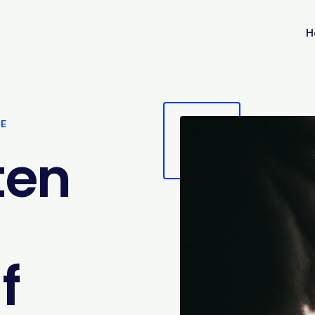
H
VE
ten
f