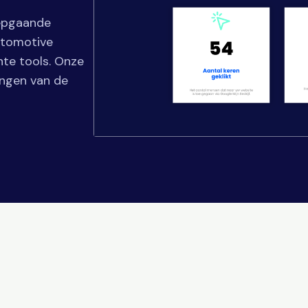
iepgaande
utomotive
hte tools. Onze
ingen van de