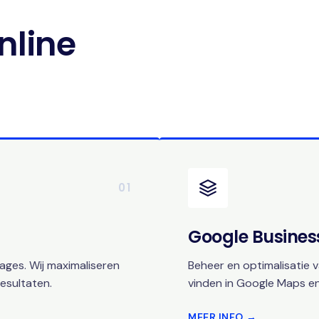
nline
01
Google Business
ges. Wij maximaliseren
Beheer en optimalisatie v
esultaten.
vinden in Google Maps en
MEER INFO →