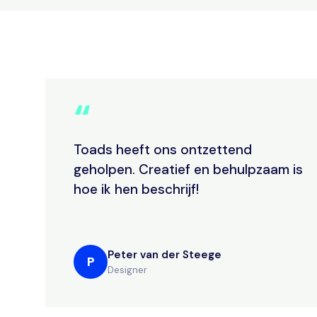
“
Toads heeft ons ontzettend
geholpen. Creatief en behulpzaam is
hoe ik hen beschrijf!
Peter van der Steege
P
Designer